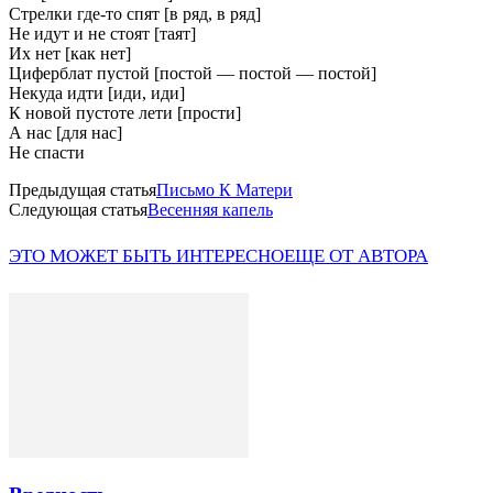
Стрелки где-то спят [в ряд, в ряд]
Не идут и не стоят [таят]
Их нет [как нет]
Циферблат пустой [постой — постой — постой]
Некуда идти [иди, иди]
К новой пустоте лети [прости]
А нас [для нас]
Не спасти
Предыдущая статья
Письмо К Матери
Следующая статья
Весенняя капель
ЭТО МОЖЕТ БЫТЬ ИНТЕРЕСНО
ЕЩЕ ОТ АВТОРА