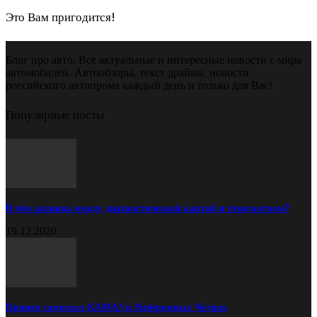
Это Вам пригодится!
Блог про авто. Все актуальные и интересные новости с мира
автомобилей. Автообзоры, текст драйвы, новости
российского автопрома каждый день и только для Вас!
Популярные посты
В чём разница между диагностической картой и техосмотром?
19.12.2020
Прицеп самосвал КАМАЗ в Набережных Челнах