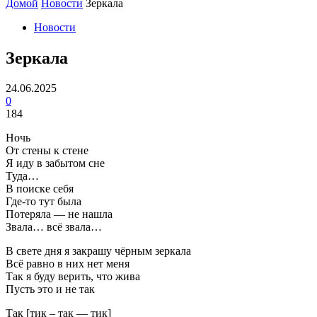
Домой
Новости
Зеркала
Новости
Зеркала
24.06.2025
0
184
Ночь
От стены к стене
Я иду в забытом сне
Туда…
В поиске себя
Где-то тут была
Потеряла — не нашла
Звала… всё звала…
В свете дня я закрашу чёрным зеркала
Всё равно в них нет меня
Так я буду верить, что жива
Пусть это и не так
Так [тик – так — тик]