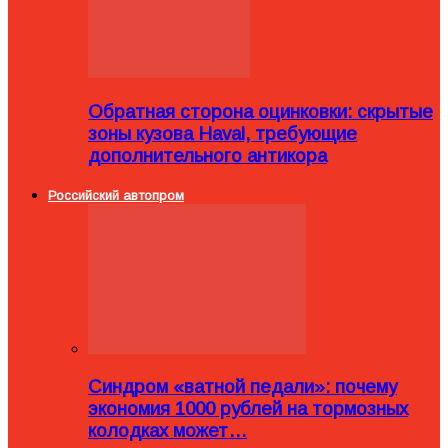
Обратная сторона оцинковки: скрытые
зоны кузова Haval, требующие
дополнительного антикора
Российский автопром
Синдром «ватной педали»: почему
экономия 1000 рублей на тормозных
колодках может…