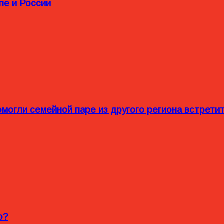
пе и России
омогли семейной паре из другого региона встрет
o?