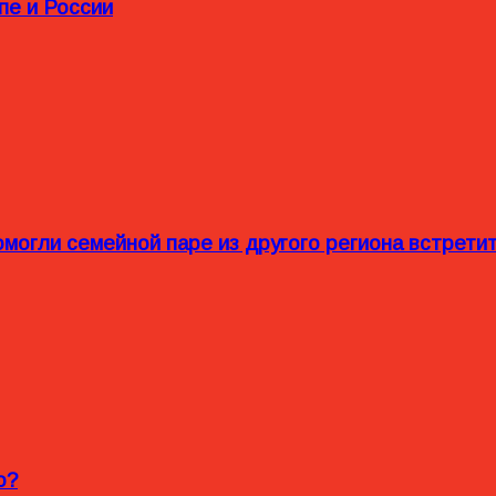
пе и России
омогли семейной паре из другого региона встрет
o?