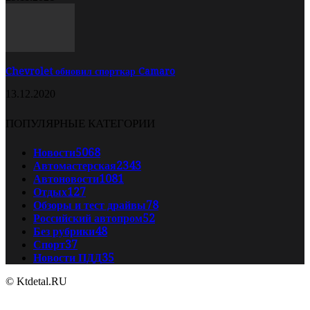
Chevrolet обновил спорткар Camaro
13.12.2020
ПОПУЛЯРНЫЕ КАТЕГОРИИ
Новости
5068
Автомастерская
2343
Автоновости
1081
Отдых
127
Обзоры и тест драйвы
78
Российский автопром
52
Без рубрики
48
Спорт
37
Новости ПДД
35
© Ktdetal.RU