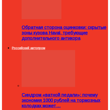
Обратная сторона оцинковки: скрытые
зоны кузова Haval, требующие
дополнительного антикора
Российский автопром
Синдром «ватной педали»: почему
экономия 1000 рублей на тормозных
колодках может…