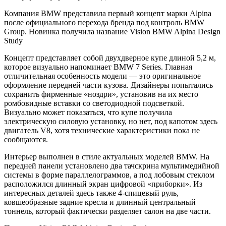
Компания BMW представила первый концепт марки Alpina
после официального перехода бренда под контроль BMW
Group. Новинка получила название Vision BMW Alpina Design
Study
Концепт представляет собой двухдверное купе длиной 5,2 м,
которое визуально напоминает BMW 7 Series. Главная
отличительная особенность модели — это оригинальное
оформление передней части кузова. Дизайнеры попытались
сохранить фирменные «ноздри», установив на их место
ромбовидные вставки со светодиодной подсветкой.
Визуально может показаться, что купе получила
электрическую силовую установку, но нет, под капотом здесь
двигатель V8, хотя технические характеристики пока не
сообщаются.
Интерьер выполнен в стиле актуальных моделей BMW. На
передней панели установлено два тачскрина мультимедийной
системы в форме параллелограммов, а под лобовым стеклом
расположился длинный экран цифровой «приборки». Из
интересных деталей здесь также 4-спицевый руль,
ковшеобразные задние кресла и длинный центральный
тоннель, который фактически разделяет салон на две части.