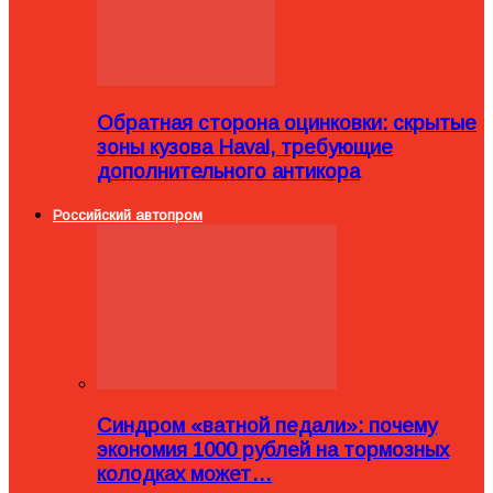
Обратная сторона оцинковки: скрытые
зоны кузова Haval, требующие
дополнительного антикора
Российский автопром
Синдром «ватной педали»: почему
экономия 1000 рублей на тормозных
колодках может…