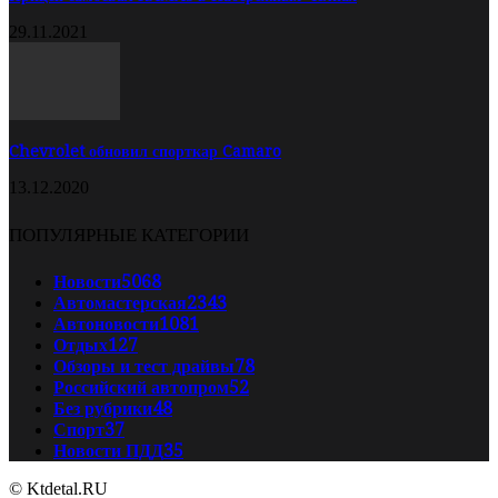
29.11.2021
Chevrolet обновил спорткар Camaro
13.12.2020
ПОПУЛЯРНЫЕ КАТЕГОРИИ
Новости
5068
Автомастерская
2343
Автоновости
1081
Отдых
127
Обзоры и тест драйвы
78
Российский автопром
52
Без рубрики
48
Спорт
37
Новости ПДД
35
© Ktdetal.RU