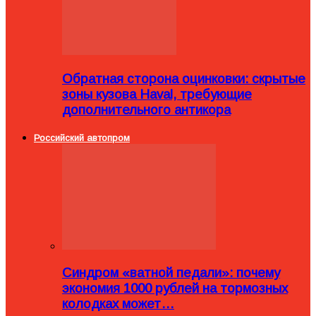
Обратная сторона оцинковки: скрытые
зоны кузова Haval, требующие
дополнительного антикора
Российский автопром
Синдром «ватной педали»: почему
экономия 1000 рублей на тормозных
колодках может…