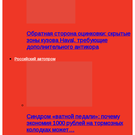
Обратная сторона оцинковки: скрытые
зоны кузова Haval, требующие
дополнительного антикора
Российский автопром
Синдром «ватной педали»: почему
экономия 1000 рублей на тормозных
колодках может…