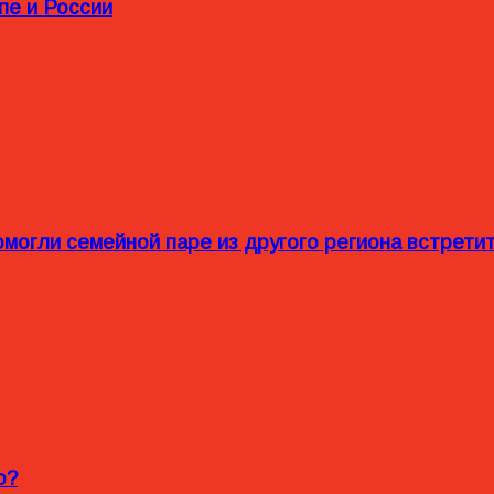
пе и России
омогли семейной паре из другого региона встрет
o?