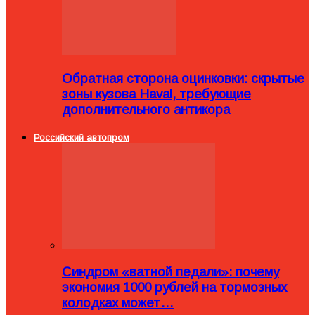
Обратная сторона оцинковки: скрытые
зоны кузова Haval, требующие
дополнительного антикора
Российский автопром
Синдром «ватной педали»: почему
экономия 1000 рублей на тормозных
колодках может…