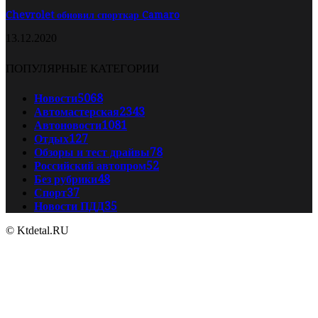
Chevrolet обновил спорткар Camaro
13.12.2020
ПОПУЛЯРНЫЕ КАТЕГОРИИ
Новости
5068
Автомастерская
2343
Автоновости
1081
Отдых
127
Обзоры и тест драйвы
78
Российский автопром
52
Без рубрики
48
Спорт
37
Новости ПДД
35
© Ktdetal.RU