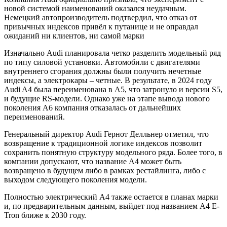
новой системой наименований оказался неудачным.
Немецкий автопроизводитель подтвердил, что отказ от
привычных индексов привёл к путанице и не оправдал
ожиданий ни клиентов, ни самой марки
Изначально Audi планировала четко разделить модельный ряд
по типу силовой установки. Автомобили с двигателями
внутреннего сгорания должны были получить нечетные
индексы, а электрокары – четные. В результате, в 2024 году
Audi A4 была переименована в A5, что затронуло и версии S5,
и будущие RS-модели. Однако уже на этапе вывода нового
поколения A6 компания отказалась от дальнейших
переименований.
Генеральный директор Audi Гернот Делльнер отметил, что
возвращение к традиционной логике индексов позволит
сохранить понятную структуру модельного ряда. Более того, в
компании допускают, что название A4 может быть
возвращено в будущем либо в рамках рестайлинга, либо с
выходом следующего поколения модели.
Полностью электрический A4 также остается в планах марки
и, по предварительным данным, выйдет под названием A4 E-
Tron ближе к 2030 году.