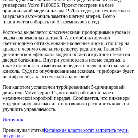
универсала Volvo P1800ES. Проект построен на базе
оригинальной модели начала 1970-х годов, но технически и
визуально автомобиль заметно шагнул вперед. Всего
планируется собирать по 5 экземпляров в год
Ростомод выделяется классическими пропорциями кузова и
рядом современных деталей. Автомобиль получил
светодиодную оптику, кованые колесные диски, спойлер на
крыше и черную овальную решетку радиатора. Главной
дизайнерской «фишкой» модели остается крупное стекло на
дверце багажника. Внутри установлены новые сиденья, а
также полностью изменены передняя панель и центральная
консоль. Судя по опубликованным эскизам, «приборка» будет
не цифровой, а классической аналоговой.
Под капотом установлен турбированный 5-цилиндровый
двигатель Volvo серии T5, который работает в паре с
механической коробкой передач. Сообщается, что инженеры
модернизировали шасси, это позволило расширить колею и
улучшить управляемость.
Источник
Предыдущая статья
Китайские власти хотят запретить рули-
штурвалы