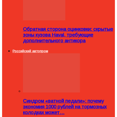
Обратная сторона оцинковки: скрытые
зоны кузова Haval, требующие
дополнительного антикора
Российский автопром
Синдром «ватной педали»: почему
экономия 1000 рублей на тормозных
колодках может…