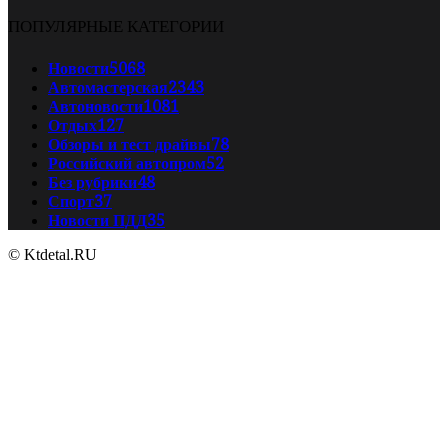
ПОПУЛЯРНЫЕ КАТЕГОРИИ
Новости
5068
Автомастерская
2343
Автоновости
1081
Отдых
127
Обзоры и тест драйвы
78
Российский автопром
52
Без рубрики
48
Спорт
37
Новости ПДД
35
© Ktdetal.RU