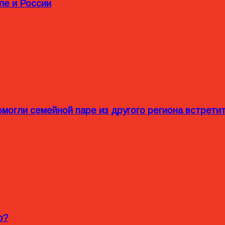
пе и России
омогли семейной паре из другого региона встрет
o?