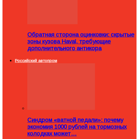
Обратная сторона оцинковки: скрытые
зоны кузова Haval, требующие
дополнительного антикора
Российский автопром
Синдром «ватной педали»: почему
экономия 1000 рублей на тормозных
колодках может…