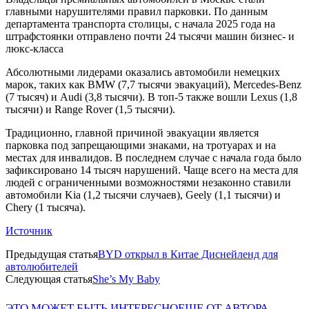
главными нарушителями правил парковки. По данным
департамента транспорта столицы, с начала 2025 года на
штрафстоянки отправлено почти 24 тысячи машин бизнес- и
люкс-класса
Абсолютными лидерами оказались автомобили немецких
марок, таких как BMW (7,7 тысячи эвакуаций), Mercedes-Benz
(7 тысяч) и Audi (3,8 тысячи). В топ-5 также вошли Lexus (1,8
тысячи) и Range Rover (1,5 тысячи).
Традиционно, главной причиной эвакуации является
парковка под запрещающими знаками, на тротуарах и на
местах для инвалидов. В последнем случае с начала года было
зафиксировано 14 тысяч нарушений. Чаще всего на места для
людей с ограниченными возможностями незаконно ставили
автомобили Kia (1,2 тысячи случаев), Geely (1,1 тысячи) и
Chery (1 тысяча).
Источник
Предыдущая статья
BYD открыл в Китае Диснейленд для
автолюбителей
Следующая статья
She’s My Baby
ЭТО МОЖЕТ БЫТЬ ИНТЕРЕСНО
ЕЩЕ ОТ АВТОРА