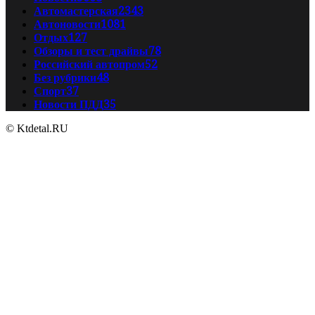
Автомастерская
2343
Автоновости
1081
Отдых
127
Обзоры и тест драйвы
78
Российский автопром
52
Без рубрики
48
Спорт
37
Новости ПДД
35
© Ktdetal.RU