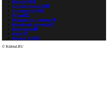
Новости
5068
Автомастерская
2343
Автоновости
1081
Отдых
127
Обзоры и тест драйвы
78
Российский автопром
52
Без рубрики
48
Спорт
37
Новости ПДД
35
© Ktdetal.RU