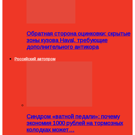
Обратная сторона оцинковки: скрытые
зоны кузова Haval, требующие
дополнительного антикора
Российский автопром
Синдром «ватной педали»: почему
экономия 1000 рублей на тормозных
колодках может…