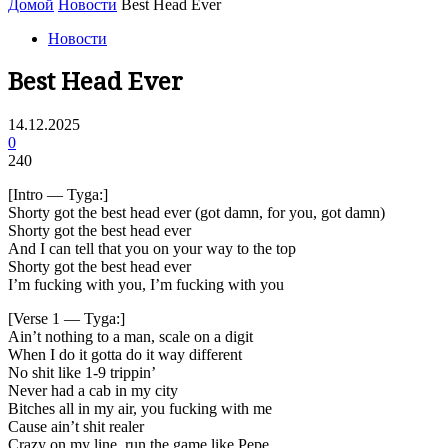
Домой
Новости
Best Head Ever
Новости
Best Head Ever
14.12.2025
0
240
[Intro — Tyga:]
Shorty got the best head ever (got damn, for you, got damn)
Shorty got the best head ever
And I can tell that you on your way to the top
Shorty got the best head ever
I’m fucking with you, I’m fucking with you
[Verse 1 — Tyga:]
Ain’t nothing to a man, scale on a digit
When I do it gotta do it way different
No shit like 1-9 trippin’
Never had a cab in my city
Bitches all in my air, you fucking with me
Cause ain’t shit realer
Crazy on my line, run the game like Pepe