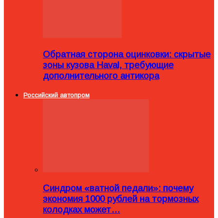
Обратная сторона оцинковки: скрытые
зоны кузова Haval, требующие
дополнительного антикора
Российский автопром
Синдром «ватной педали»: почему
экономия 1000 рублей на тормозных
колодках может…