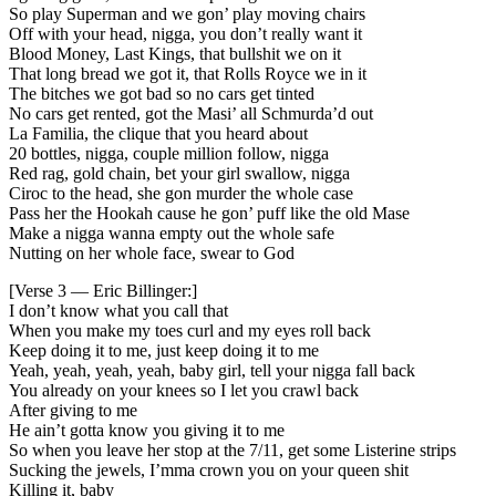
So play Superman and we gon’ play moving chairs
Off with your head, nigga, you don’t really want it
Blood Money, Last Kings, that bullshit we on it
That long bread we got it, that Rolls Royce we in it
The bitches we got bad so no cars get tinted
No cars get rented, got the Masi’ all Schmurda’d out
La Familia, the clique that you heard about
20 bottles, nigga, couple million follow, nigga
Red rag, gold chain, bet your girl swallow, nigga
Ciroc to the head, she gon murder the whole case
Pass her the Hookah cause he gon’ puff like the old Mase
Make a nigga wanna empty out the whole safe
Nutting on her whole face, swear to God
[Verse 3 — Eric Billinger:]
I don’t know what you call that
When you make my toes curl and my eyes roll back
Keep doing it to me, just keep doing it to me
Yeah, yeah, yeah, yeah, baby girl, tell your nigga fall back
You already on your knees so I let you crawl back
After giving to me
He ain’t gotta know you giving it to me
So when you leave her stop at the 7/11, get some Listerine strips
Sucking the jewels, I’mma crown you on your queen shit
Killing it, baby