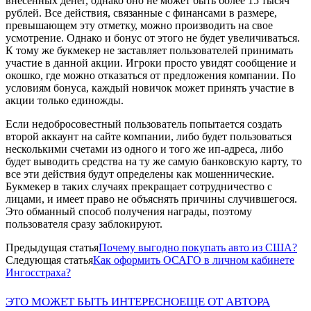
внесенных денег, однако оно не может быть более 15 тысяч
рублей. Все действия, связанные с финансами в размере,
превышающем эту отметку, можно производить на свое
усмотрение. Однако и бонус от этого не будет увеличиваться.
К тому же букмекер не заставляет пользователей принимать
участие в данной акции. Игроки просто увидят сообщение и
окошко, где можно отказаться от предложения компании. По
условиям бонуса, каждый новичок может принять участие в
акции только единожды.
Если недобросовестный пользователь попытается создать
второй аккаунт на сайте компании, либо будет пользоваться
несколькими счетами из одного и того же ип-адреса, либо
будет выводить средства на ту же самую банковскую карту, то
все эти действия будут определены как мошеннические.
Букмекер в таких случаях прекращает сотрудничество с
лицами, и имеет право не объяснять причины случившегося.
Это обманный способ получения награды, поэтому
пользователя сразу заблокируют.
Предыдущая статья
Почему выгодно покупать авто из США?
Следующая статья
Как оформить ОСАГО в личном кабинете
Ингосстраха?
ЭТО МОЖЕТ БЫТЬ ИНТЕРЕСНО
ЕЩЕ ОТ АВТОРА