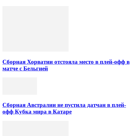
Сборная Хорватии отстояла место в плей-офф в
матче с Бельгией
Сборная Австралии не пустила датчан в плей-
офф Кубка мира в Катаре