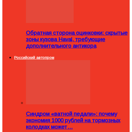
Обратная сторона оцинковки: скрытые
зоны кузова Haval, требующие
дополнительного антикора
Российский автопром
Синдром «ватной педали»: почему
экономия 1000 рублей на тормозных
колодках может…