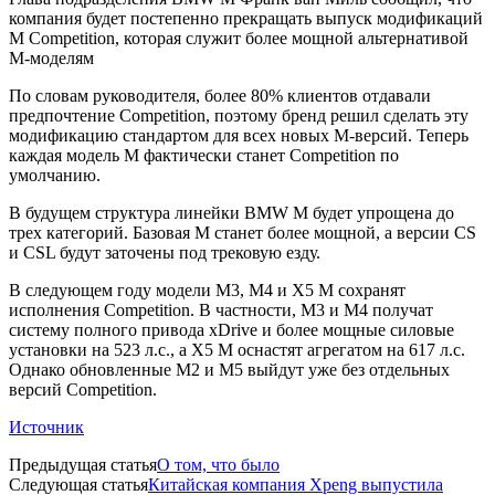
компания будет постепенно прекращать выпуск модификаций
M Competition, которая служит более мощной альтернативой
M-моделям
По словам руководителя, более 80% клиентов отдавали
предпочтение Competition, поэтому бренд решил сделать эту
модификацию стандартом для всех новых M-версий. Теперь
каждая модель M фактически станет Competition по
умолчанию.
В будущем структура линейки BMW M будет упрощена до
трех категорий. Базовая M станет более мощной, а версии CS
и CSL будут заточены под трековую езду.
В следующем году модели M3, M4 и X5 M сохранят
исполнения Competition. В частности, M3 и M4 получат
систему полного привода xDrive и более мощные силовые
установки на 523 л.с., а X5 M оснастят агрегатом на 617 л.с.
Однако обновленные M2 и M5 выйдут уже без отдельных
версий Competition.
Источник
Предыдущая статья
О том, что было
Следующая статья
Китайская компания Xpeng выпустила