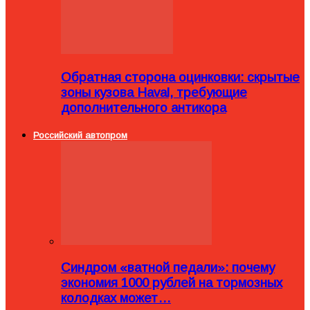
Обратная сторона оцинковки: скрытые
зоны кузова Haval, требующие
дополнительного антикора
Российский автопром
Синдром «ватной педали»: почему
экономия 1000 рублей на тормозных
колодках может…