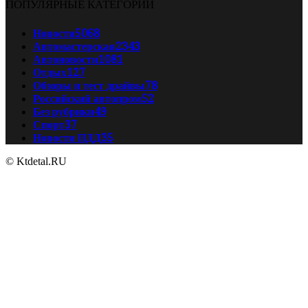
ПОПУЛЯРНЫЕ КАТЕГОРИИ
Новости
5068
Автомастерская
2343
Автоновости
1081
Отдых
127
Обзоры и тест драйвы
78
Российский автопром
52
Без рубрики
49
Спорт
37
Новости ПДД
35
© Ktdetal.RU