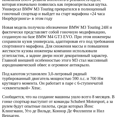
которая изначально появилась как первоапрельская шутка.
Универсал BMW M3 Touring превратился в полноценный
гоночный спорткар и выйдет на старт марафона «24 часа
Нюрбургринга» в этом году
Новая модель получила обозначение BMW M3 Touring 24H и
фактически представляет собой гоночную модификацию,
созданную на базе BMW M4 GT3 EVO. При этом инженеры
сохранили кузов универсала, адаптировав его под требования
спортивного марафона. Для снижения массы и повышения
жесткости кузова инженеры компании использовали
углепластик, а задние двери носят декоративный характер.
Главной внешней особенностью этого M3 стал массивный
аэродинамический обвес и огромное антикрыло.
Под капотом установлен 3,0-литровый рядный
турбированный двигатель мощностью 590 л.с. и 700 Нм
крутящего момента. Он работает в паре с 6-ступенчатой
«секвенталкой» Xtrac.
Сообщается, что на создание машины ушло всего 8 месяцев. В
гонке спорткар выступит от команды Schubert Motorsport, а за
рулем будут опытные пилоты, среди которых Йенс
Клингманн, Уго де Вильде, Коннор Де Филлиппи и Нил
Верхаген.