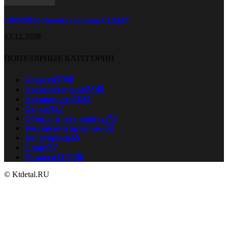
Chevrolet обновил спорткар Camaro
13.12.2020
ПОПУЛЯРНЫЕ КАТЕГОРИИ
Новости
5068
Автомастерская
2343
Автоновости
1081
Отдых
127
Обзоры и тест драйвы
78
Российский автопром
52
Без рубрики
48
Спорт
37
Новости ПДД
35
© Ktdetal.RU