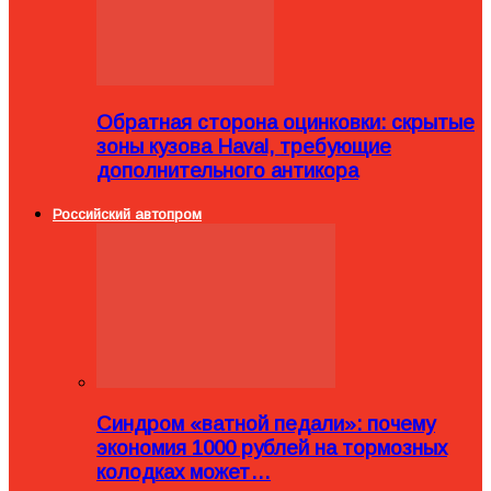
Обратная сторона оцинковки: скрытые
зоны кузова Haval, требующие
дополнительного антикора
Российский автопром
Синдром «ватной педали»: почему
экономия 1000 рублей на тормозных
колодках может…