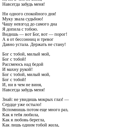
Навсегда забудь меня!
Ни одного спокойного дня!
Муку звала судьбою!
Чашу невзгод до самого дна
Я допила с тобою.
Видишь — вот Бог, вот — порог!
А я от бессонниц и тревог
Давно устала. Держать не стану!
Бог с тобой, милый мой,
Бог с тобой!
Рассмеюсь над бедой
И махну рукой!
Бог с тобой, милый мой,
Бог с тобой!
И, ни в чем не виня,
Навсегда забудь меня!
Знай: не увидишь мокрых глаз! —
Сердце уже остыло!
Вспомнишь потом еще много раз,
Как я тебя любила,
Как я любовь берегла,
Как лишь одним тобой жила,