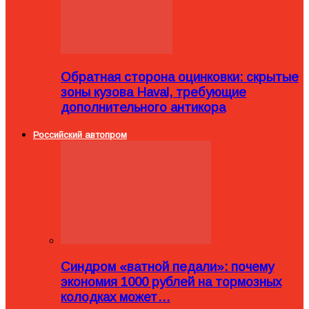
Обратная сторона оцинковки: скрытые
зоны кузова Haval, требующие
дополнительного антикора
Российский автопром
Синдром «ватной педали»: почему
экономия 1000 рублей на тормозных
колодках может…