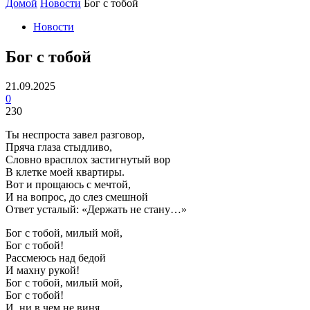
Домой
Новости
Бог с тобой
Новости
Бог с тобой
21.09.2025
0
230
Ты неспроста завел разговор,
Пряча глаза стыдливо,
Словно врасплох застигнутый вор
В клетке моей квартиры.
Вот и прощаюсь с мечтой,
И на вопрос, до слез смешной
Ответ усталый: «Держать не стану…»
Бог с тобой, милый мой,
Бог с тобой!
Рассмеюсь над бедой
И махну рукой!
Бог с тобой, милый мой,
Бог с тобой!
И, ни в чем не виня,