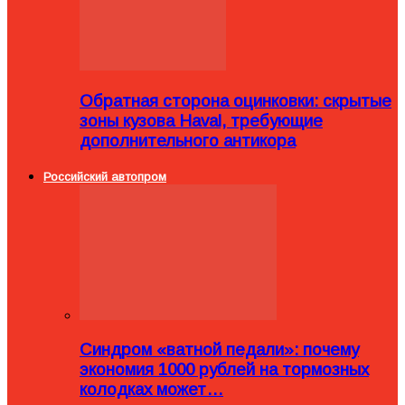
Обратная сторона оцинковки: скрытые
зоны кузова Haval, требующие
дополнительного антикора
Российский автопром
Синдром «ватной педали»: почему
экономия 1000 рублей на тормозных
колодках может…