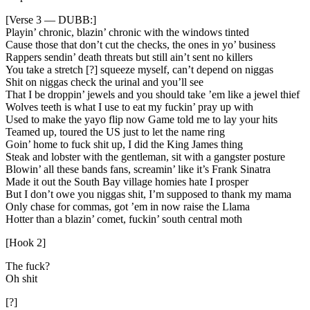
[Verse 3 — DUBB:]
Playin’ chronic, blazin’ chronic with the windows tinted
Cause those that don’t cut the checks, the ones in yo’ business
Rappers sendin’ death threats but still ain’t sent no killers
You take a stretch [?] squeeze myself, can’t depend on niggas
Shit on niggas check the urinal and you’ll see
That I be droppin’ jewels and you should take ’em like a jewel thief
Wolves teeth is what I use to eat my fuckin’ pray up with
Used to make the yayo flip now Game told me to lay your hits
Teamed up, toured the US just to let the name ring
Goin’ home to fuck shit up, I did the King James thing
Steak and lobster with the gentleman, sit with a gangster posture
Blowin’ all these bands fans, screamin’ like it’s Frank Sinatra
Made it out the South Bay village homies hate I prosper
But I don’t owe you niggas shit, I’m supposed to thank my mama
Only chase for commas, got ’em in now raise the Llama
Hotter than a blazin’ comet, fuckin’ south central moth
[Hook 2]
The fuck?
Oh shit
[?]