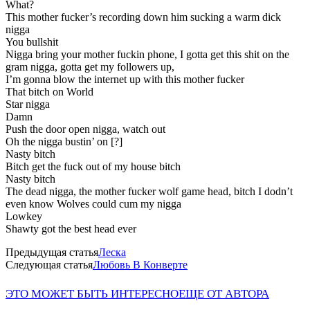
What?
This mother fucker’s recording down him sucking a warm dick
nigga
You bullshit
Nigga bring your mother fuckin phone, I gotta get this shit on the
gram nigga, gotta get my followers up,
I’m gonna blow the internet up with this mother fucker
That bitch on World
Star nigga
Damn
Push the door open nigga, watch out
Oh the nigga bustin’ on [?]
Nasty bitch
Bitch get the fuck out of my house bitch
Nasty bitch
The dead nigga, the mother fucker wolf game head, bitch I dodn’t
even know Wolves could cum my nigga
Lowkey
Shawty got the best head ever
Предыдущая статья
Леска
Следующая статья
Любовь В Конверте
ЭТО МОЖЕТ БЫТЬ ИНТЕРЕСНО
ЕЩЕ ОТ АВТОРА