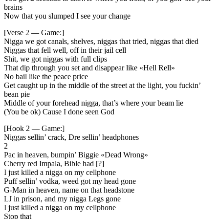
brains
Now that you slumped I see your change
[Verse 2 — Game:]
Nigga we got canals, shelves, niggas that tried, niggas that died
Niggas that fell well, off in their jail cell
Shit, we got niggas with full clips
That dip through you set and disappear like «Hell Rell»
No bail like the peace price
Get caught up in the middle of the street at the light, you fuckin’
bean pie
Middle of your forehead nigga, that’s where your beam lie
(You be ok) Cause I done seen God
[Hook 2 — Game:]
Niggas sellin’ crack, Dre sellin’ headphones
2
Pac in heaven, bumpin’ Biggie «Dead Wrong»
Cherry red Impala, Bible had [?]
I just killed a nigga on my cellphone
Puff sellin’ vodka, weed got my head gone
G-Man in heaven, name on that headstone
LJ in prison, and my nigga Legs gone
I just killed a nigga on my cellphone
Stop that