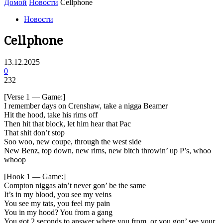
Домой
Новости
Cellphone
Новости
Cellphone
13.12.2025
0
232
[Verse 1 — Game:]
I remember days on Crenshaw, take a nigga Beamer
Hit the hood, take his rims off
Then hit that block, let him hear that Pac
That shit don’t stop
Soo woo, new coupe, through the west side
New Benz, top down, new rims, new bitch throwin’ up P’s, whoo
whoop
[Hook 1 — Game:]
Compton niggas ain’t never gon’ be the same
It’s in my blood, you see my veins
You see my tats, you feel my pain
You in my hood? You from a gang
You got 2 seconds to answer where you from, or you gon’ see your