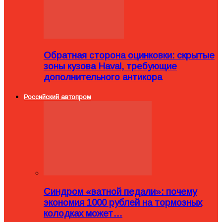
Обратная сторона оцинковки: скрытые
зоны кузова Haval, требующие
дополнительного антикора
Российский автопром
Синдром «ватной педали»: почему
экономия 1000 рублей на тормозных
колодках может…