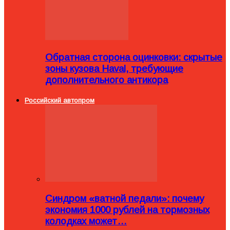
Обратная сторона оцинковки: скрытые
зоны кузова Haval, требующие
дополнительного антикора
Российский автопром
Синдром «ватной педали»: почему
экономия 1000 рублей на тормозных
колодках может…