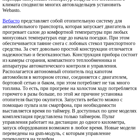
климата сподвигли многих автовладельцев установить
Webasto.
Вебасто
представляет собой отопительную систему для
автомобильного транспорта, которая запускает двигатель и
прогревает салон до комфортной температуры при любых
минусовых температурах еще до начала поездки. При этом
обеспечивается таяние снега с лобовых стекол транспортного
средства.
За счет довольно простой конструкции отличается
надежностью и безотказностью. Конструкция прибора состоит
из камеры сгорания, компактного теплообменника и
аппаратуры автоматического контроля и управления.
Располагается автономный отопитель под капотом
автомобиля в моторном отсеке, соединяется с двигателем,
бортовой сетью и баком, при этом потребляет не так много
топлива. То есть, при прогреве на холостом ходу потребляется
горючего в разы больше, по этой же причине установка
отопителя быстро окупится. Запустить вебасто можно с
помощью пульта или смартфона, при необходимости
выставляется время по таймеру. В доступных по цене моделях
комплектация представлена только таймером. Пульт
управления работает на дистанции до одного километра,
запуск оборудования возможен в любое время. Новые модели
переведены на gsm-модуль, с которым управление
переводится на телефон.