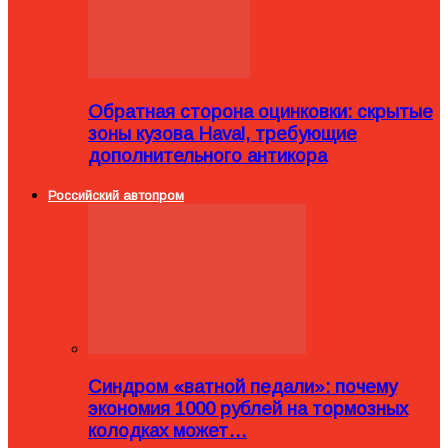
Обратная сторона оцинковки: скрытые
зоны кузова Haval, требующие
дополнительного антикора
Российский автопром
Синдром «ватной педали»: почему
экономия 1000 рублей на тормозных
колодках может…