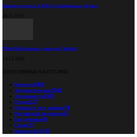
Прицеп самосвал КАМАЗ в Набережных Челнах
29.11.2021
Chevrolet обновил спорткар Camaro
13.12.2020
ПОПУЛЯРНЫЕ КАТЕГОРИИ
Новости
5068
Автомастерская
2343
Автоновости
1081
Отдых
127
Обзоры и тест драйвы
78
Российский автопром
52
Без рубрики
49
Спорт
37
Новости ПДД
35