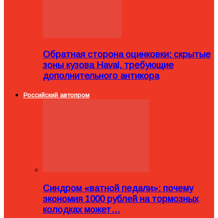
Обратная сторона оцинковки: скрытые
зоны кузова Haval, требующие
дополнительного антикора
Российский автопром
Синдром «ватной педали»: почему
экономия 1000 рублей на тормозных
колодках может…