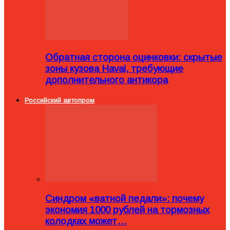
Обратная сторона оцинковки: скрытые
зоны кузова Haval, требующие
дополнительного антикора
Российский автопром
Синдром «ватной педали»: почему
экономия 1000 рублей на тормозных
колодках может…