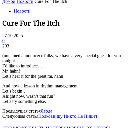
Домой
Новости
Cure For The Itch
Новости
Cure For The Itch
27.10.2025
0
203
(unnamed announcer): folks, we have a very special guest for you
tonight.
I’d like to introduce…
Mr. hahn!
Let’s hear it for the great mr. hahn!
And now a lesson in rhythm management.
Let’s begin…
Alright now, wasn’t that fun?
Let’s try something else.
Предыдущая статья
Ягода
Следующая статья
Полковнику Никто Не Пишет