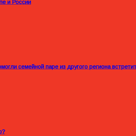
пе и России
омогли семейной паре из другого региона встрет
o?