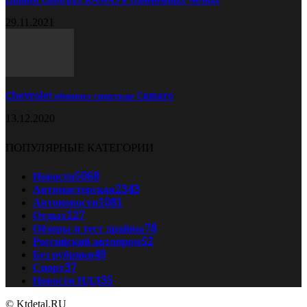
Прицеп самосвал КАМАЗ в Набережных Челнах
29.11.2021
Chevrolet обновил спорткар Camaro
13.12.2020
ПОПУЛЯРНЫЕ КАТЕГОРИИ
Новости
5068
Автомастерская
2343
Автоновости
1081
Отдых
127
Обзоры и тест драйвы
78
Российский автопром
52
Без рубрики
49
Спорт
37
Новости ПДД
35
© Ktdetal.RU