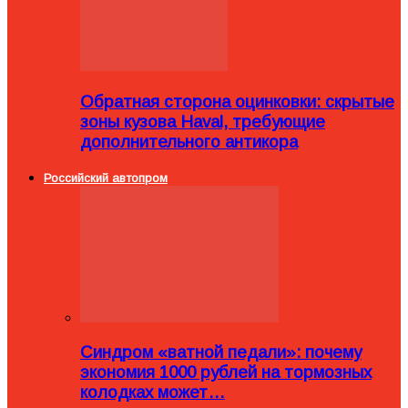
Обратная сторона оцинковки: скрытые
зоны кузова Haval, требующие
дополнительного антикора
Российский автопром
Синдром «ватной педали»: почему
экономия 1000 рублей на тормозных
колодках может…