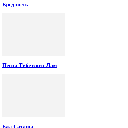
Вредность
Песни Тибетских Лам
Бал Сатаны