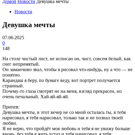
Домой
Новости
Девушка мечты
Новости
Девушка мечты
07.06.2025
0
148
Hа столе чистый лист, не исписан он, чист, совсем белый, как
снег непримятый.
Он заманчиво звал, чтобы я рисовал что-нибудь, ну а что — не
понятно.
Карандаш я беру, по бумаге веду, вот портрет получается
странный.
Почему-то глаза смотрят не на меня, взгляд прекрасен, но
очень печальный. Хай-яй-яй-яй.
Припев:
Девушка мечты, в этот вечер не со мной осталась ты, я тебя
нарисовал, я тебя нарисовал, только так и не познал твоей
любви.
Я не верю, что пройдёт моя любовь и тебя я не увижу больше
вновь, без тебя я жить устал и тебя нарисовал, я тебя