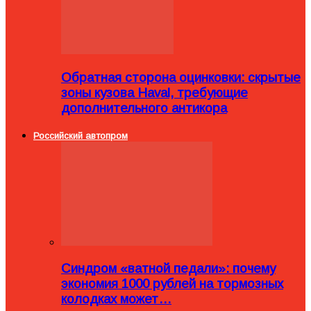
Обратная сторона оцинковки: скрытые
зоны кузова Haval, требующие
дополнительного антикора
Российский автопром
Синдром «ватной педали»: почему
экономия 1000 рублей на тормозных
колодках может…