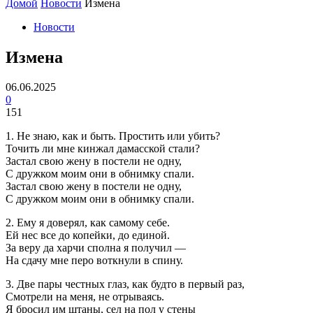
Домой
Новости
Измена
Новости
Измена
06.06.2025
0
151
1. Не знаю, как и быть. Простить или убить?
Точить ли мне кинжал дамасской стали?
Застал свою жену в постели не одну,
С дружком моим они в обнимку спали.
Застал свою жену в постели не одну,
С дружком моим они в обнимку спали.
2. Ему я доверял, как самому себе.
Ей нес все до копейки, до единой.
За веру да харчи сполна я получил —
На сдачу мне перо воткнули в спину.
3. Две пары честных глаз, как будто в первый раз,
Смотрели на меня, не отрываясь.
Я бросил им штаны, сел на пол у стены