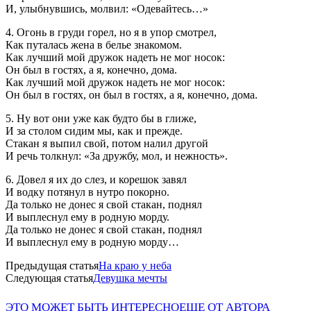
И, улыбнувшись, молвил: «Одевайтесь…»
4. Огонь в груди горел, но я в упор смотрел,
Как путалась жена в белье знакомом.
Как лучший мой дружок надеть не мог носок:
Он был в гостях, а я, конечно, дома.
Как лучший мой дружок надеть не мог носок:
Он был в гостях, он был в гостях, а я, конечно, дома.
5. Ну вот они уже как будто бы в глиже,
И за столом сидим мы, как и прежде.
Стакан я выпил свой, потом налил другой
И речь толкнул: «За дружбу, мол, и нежность».
6. Довел я их до слез, и корешок завял
И водку потянул в нутро покорно.
Да только не донес я свой стакан, поднял
И выплеснул ему в родную морду.
Да только не донес я свой стакан, поднял
И выплеснул ему в родную морду…
Предыдущая статья
На краю у неба
Следующая статья
Девушка мечты
ЭТО МОЖЕТ БЫТЬ ИНТЕРЕСНО
ЕЩЕ ОТ АВТОРА