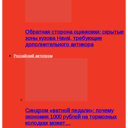
Обратная сторона оцинковки: скрытые
зоны кузова Haval, требующие
дополнительного антикора
Российский автопром
Синдром «ватной педали»: почему
экономия 1000 рублей на тормозных
колодках может…