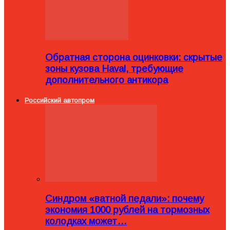
Обратная сторона оцинковки: скрытые
зоны кузова Haval, требующие
дополнительного антикора
Российский автопром
Синдром «ватной педали»: почему
экономия 1000 рублей на тормозных
колодках может…