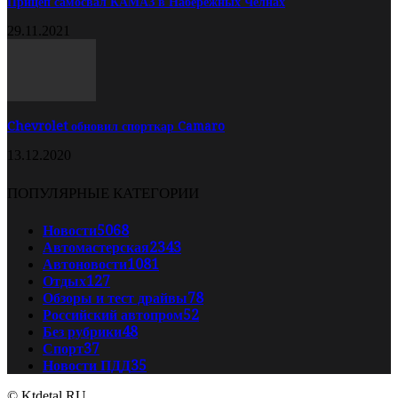
Прицеп самосвал КАМАЗ в Набережных Челнах
29.11.2021
Chevrolet обновил спорткар Camaro
13.12.2020
ПОПУЛЯРНЫЕ КАТЕГОРИИ
Новости
5068
Автомастерская
2343
Автоновости
1081
Отдых
127
Обзоры и тест драйвы
78
Российский автопром
52
Без рубрики
48
Спорт
37
Новости ПДД
35
© Ktdetal.RU