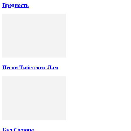
Вредность
Песни Тибетских Лам
Бал Сатаны