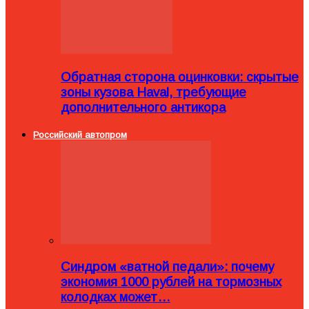
Обратная сторона оцинковки: скрытые
зоны кузова Haval, требующие
дополнительного антикора
Российский автопром
Синдром «ватной педали»: почему
экономия 1000 рублей на тормозных
колодках может…