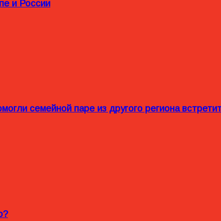
пе и России
омогли семейной паре из другого региона встрет
o?