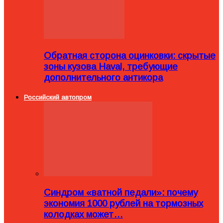
Обратная сторона оцинковки: скрытые
зоны кузова Haval, требующие
дополнительного антикора
Российский автопром
Синдром «ватной педали»: почему
экономия 1000 рублей на тормозных
колодках может…