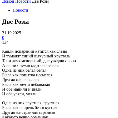
Домой
Новости
Две Розы
Новости
Две Розы
31.10.2025
0
134
Капли испарений катятся как слезы
И туманят синий вычурный хрусталь
Тени двух мгновений, две увядших розы
А на них немая мертвая печаль
Одна из них белая-белая
Была как попытка несмелая
Другая же, алая-алая
Была как мечта небывалая
И обе манили и звали
И обе увяли, увяли
Одна из них грустная, грустная
Была как свирель безыскусная
Другая же странная-странная
Какая-то вечно обманная