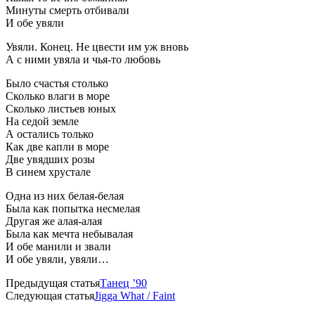
Минуты смерть отбивали
И обе увяли
Увяли. Конец. Не цвести им уж вновь
А с ними увяла и чья-то любовь
Было счастья столько
Сколько влаги в море
Сколько листьев юных
На седой земле
А остались только
Как две капли в море
Две увядших розы
В синем хрустале
Одна из них белая-белая
Была как попытка несмелая
Другая же алая-алая
Была как мечта небывалая
И обе манили и звали
И обе увяли, увяли…
Предыдущая статья
Танец ’90
Следующая статья
Jigga What / Faint