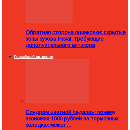
Обратная сторона оцинковки: скрытые
зоны кузова Haval, требующие
дополнительного антикора
Российский автопром
Синдром «ватной педали»: почему
экономия 1000 рублей на тормозных
колодках может…