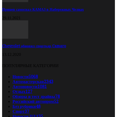
Прицеп самосвал КАМАЗ в Набережных Челнах
29.11.2021
Chevrolet обновил спорткар Camaro
13.12.2020
ПОПУЛЯРНЫЕ КАТЕГОРИИ
Новости
5068
Автомастерская
2343
Автоновости
1081
Отдых
127
Обзоры и тест драйвы
78
Российский автопром
52
Без рубрики
48
Спорт
37
Новости ПДД
35