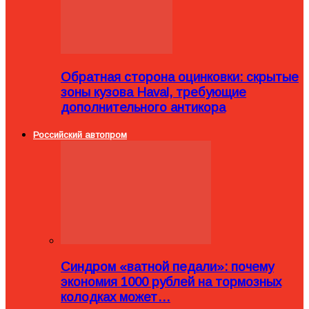
Обратная сторона оцинковки: скрытые
зоны кузова Haval, требующие
дополнительного антикора
Российский автопром
Синдром «ватной педали»: почему
экономия 1000 рублей на тормозных
колодках может…