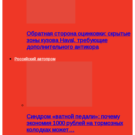
Обратная сторона оцинковки: скрытые
зоны кузова Haval, требующие
дополнительного антикора
Российский автопром
Синдром «ватной педали»: почему
экономия 1000 рублей на тормозных
колодках может…