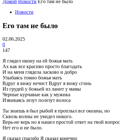
Домой
Новости
Его там не было
Новости
Его там не было
02.06.2025
0
147
Я глядел икону на ей божья мать
Ах как все красиво просто благодать
И на меня глядела ласково и добро
Улыбаясь томно божья мать
Вдруг я вижу нечист Вдруг я вижу сгинь
Из грудей у божьей из ланит у мамы
Черные курчавые как у мужика
Извиваясь лезут полезут волоса
Ты знаешь я был рыбой я проплыл все океаны, но
Сквозь волны не увидел никого.
Верь-не верь но я нашел простой ответ на твой вопрос
Нет его и не было.
Я сказал спасибо Я сказал конечно