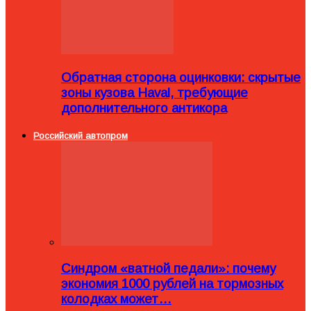
Обратная сторона оцинковки: скрытые
зоны кузова Haval, требующие
дополнительного антикора
Российский автопром
Синдром «ватной педали»: почему
экономия 1000 рублей на тормозных
колодках может…