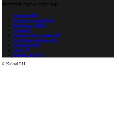
ПОПУЛЯРНЫЕ КАТЕГОРИИ
Новости
5068
Автомастерская
2343
Автоновости
1081
Отдых
127
Обзоры и тест драйвы
78
Российский автопром
52
Без рубрики
48
Спорт
37
Новости ПДД
35
© Ktdetal.RU