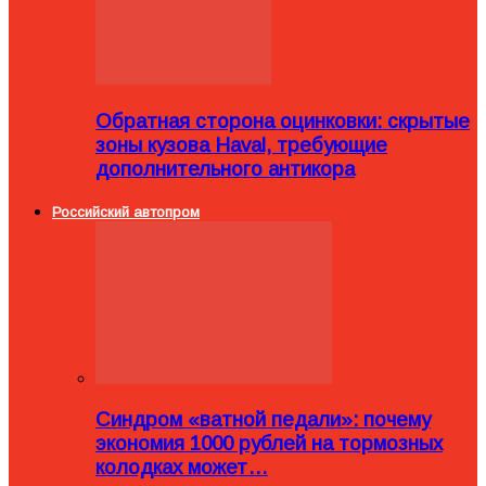
Обратная сторона оцинковки: скрытые
зоны кузова Haval, требующие
дополнительного антикора
Российский автопром
Синдром «ватной педали»: почему
экономия 1000 рублей на тормозных
колодках может…