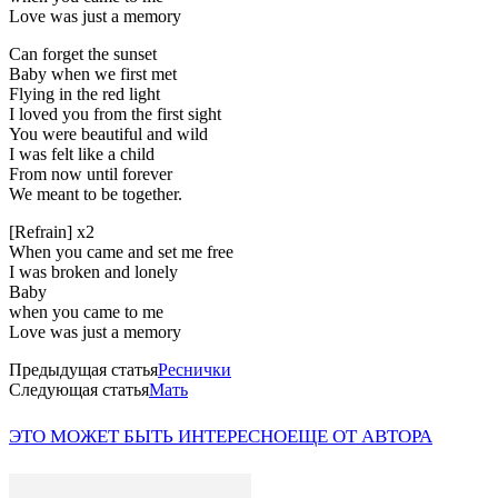
Love was just a memory
Can forget the sunset
Baby when we first met
Flying in the red light
I loved you from the first sight
You were beautiful and wild
I was felt like a child
From now until forever
We meant to be together.
[Refrain] x2
When you came and set me free
I was broken and lonely
Baby
when you came to me
Love was just a memory
Предыдущая статья
Реснички
Следующая статья
Мать
ЭТО МОЖЕТ БЫТЬ ИНТЕРЕСНО
ЕЩЕ ОТ АВТОРА