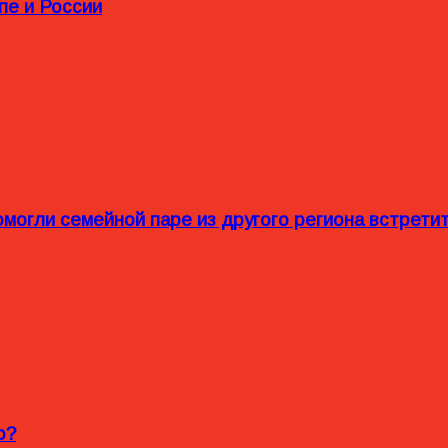
пе и России
омогли семейной паре из другого региона встрет
o?