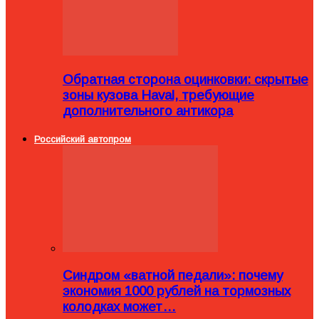
Обратная сторона оцинковки: скрытые
зоны кузова Haval, требующие
дополнительного антикора
Российский автопром
Синдром «ватной педали»: почему
экономия 1000 рублей на тормозных
колодках может…