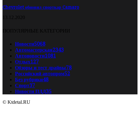
Chevrolet обновил спорткар Camaro
13.12.2020
ПОПУЛЯРНЫЕ КАТЕГОРИИ
Новости
5068
Автомастерская
2343
Автоновости
1081
Отдых
127
Обзоры и тест драйвы
78
Российский автопром
52
Без рубрики
48
Спорт
37
Новости ПДД
35
© Ktdetal.RU