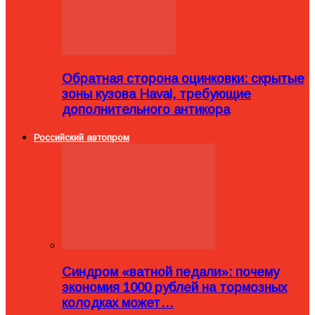
Обратная сторона оцинковки: скрытые
зоны кузова Haval, требующие
дополнительного антикора
Российский автопром
Синдром «ватной педали»: почему
экономия 1000 рублей на тормозных
колодках может…