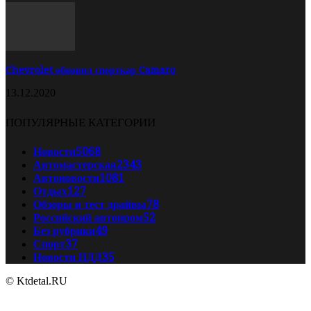
Chevrolet обновил спорткар Camaro
13.12.2020
ПОПУЛЯРНЫЕ КАТЕГОРИИ
Новости
5068
Автомастерская
2343
Автоновости
1081
Отдых
127
Обзоры и тест драйвы
78
Российский автопром
52
Без рубрики
49
Спорт
37
Новости ПДД
35
© Ktdetal.RU