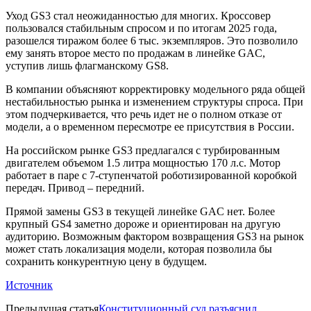
Уход GS3 стал неожиданностью для многих. Кроссовер
пользовался стабильным спросом и по итогам 2025 года,
разошелся тиражом более 6 тыс. экземпляров. Это позволило
ему занять второе место по продажам в линейке GAC,
уступив лишь флагманскому GS8.
В компании объясняют корректировку модельного ряда общей
нестабильностью рынка и изменением структуры спроса. При
этом подчеркивается, что речь идет не о полном отказе от
модели, а о временном пересмотре ее присутствия в России.
На российском рынке GS3 предлагался с турбированным
двигателем объемом 1.5 литра мощностью 170 л.с. Мотор
работает в паре с 7-ступенчатой роботизированной коробкой
передач. Привод – передний.
Прямой замены GS3 в текущей линейке GAC нет. Более
крупный GS4 заметно дороже и ориентирован на другую
аудиторию. Возможным фактором возвращения GS3 на рынок
может стать локализация модели, которая позволила бы
сохранить конкурентную цену в будущем.
Источник
Предыдущая статья
Конституционный суд разъяснил