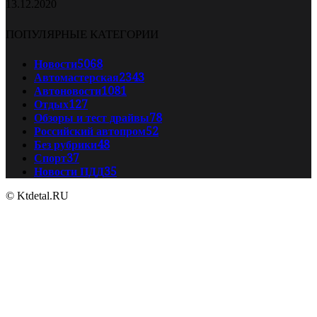
13.12.2020
ПОПУЛЯРНЫЕ КАТЕГОРИИ
Новости
5068
Автомастерская
2343
Автоновости
1081
Отдых
127
Обзоры и тест драйвы
78
Российский автопром
52
Без рубрики
48
Спорт
37
Новости ПДД
35
© Ktdetal.RU