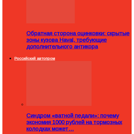
Обратная сторона оцинковки: скрытые
зоны кузова Haval, требующие
дополнительного антикора
Российский автопром
Синдром «ватной педали»: почему
экономия 1000 рублей на тормозных
колодках может…