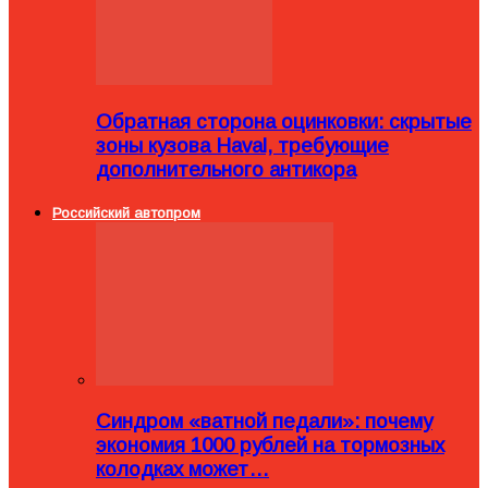
Обратная сторона оцинковки: скрытые
зоны кузова Haval, требующие
дополнительного антикора
Российский автопром
Синдром «ватной педали»: почему
экономия 1000 рублей на тормозных
колодках может…