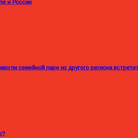
пе и России
омогли семейной паре из другого региона встрет
o?