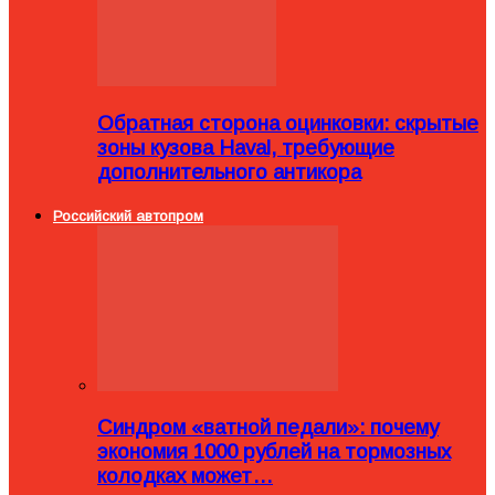
Обратная сторона оцинковки: скрытые
зоны кузова Haval, требующие
дополнительного антикора
Российский автопром
Синдром «ватной педали»: почему
экономия 1000 рублей на тормозных
колодках может…