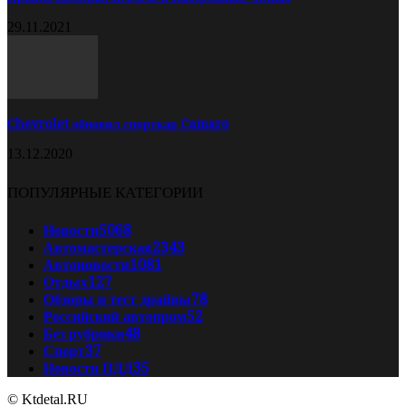
29.11.2021
Chevrolet обновил спорткар Camaro
13.12.2020
ПОПУЛЯРНЫЕ КАТЕГОРИИ
Новости
5068
Автомастерская
2343
Автоновости
1081
Отдых
127
Обзоры и тест драйвы
78
Российский автопром
52
Без рубрики
48
Спорт
37
Новости ПДД
35
© Ktdetal.RU