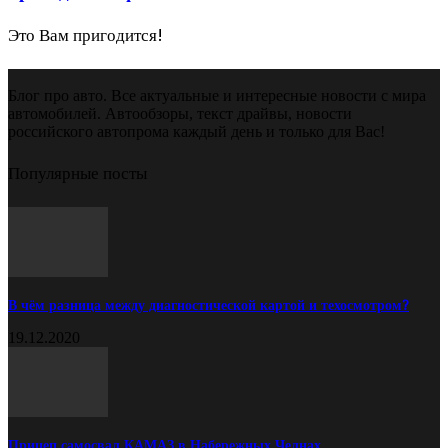
Это Вам пригодится!
Блог про авто. Все актуальные и интересные новости с мира
автомобилей. Автообзоры, текст драйвы, новости
российского автопрома каждый день и только для Вас!
Популярные посты
В чём разница между диагностической картой и техосмотром?
19.12.2020
Прицеп самосвал КАМАЗ в Набережных Челнах