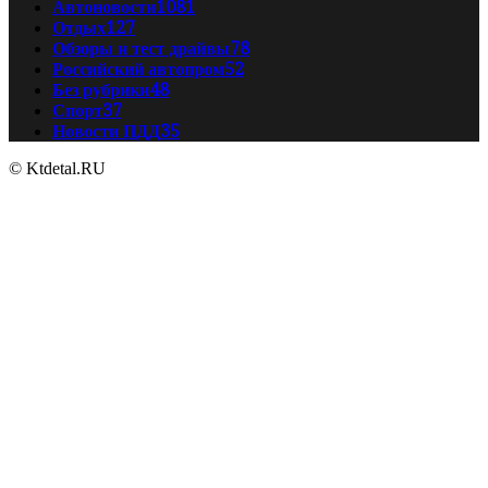
Автоновости
1081
Отдых
127
Обзоры и тест драйвы
78
Российский автопром
52
Без рубрики
48
Спорт
37
Новости ПДД
35
© Ktdetal.RU