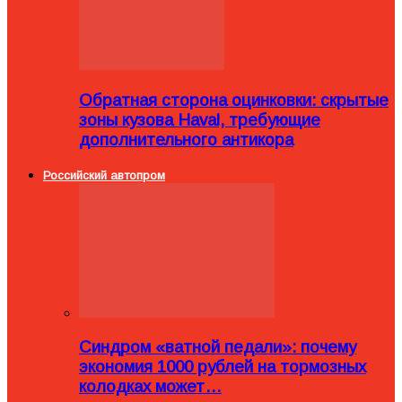
Обратная сторона оцинковки: скрытые
зоны кузова Haval, требующие
дополнительного антикора
Российский автопром
Синдром «ватной педали»: почему
экономия 1000 рублей на тормозных
колодках может…