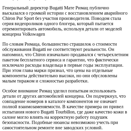
Генеральный директор Bugatti Мате Римац публично
высказался о громкой истории с восстановлением аварийного
Chiron Pur Sport без участия производителя. Поводом стала
серия видеороликов одного блогера, который пытается
отремонтировать автомобиль, используя детали от моделей
концерна Volkswagen
По словам Римаца, большинство страшилок о стоимости
обслуживания Bugatti не соответствуют реальности. Он
напомнил, что Chiron изначально продавался с четырехлетним
пакетом бесплатного сервиса и гарантии, что фактически
исключало расходы владельца в первые годы эксплуатации.
При этом глава марки признал, что цены на отдельные
компоненты действительно высоки, но они обусловлены
малым тиражом и сложностью разработки.
Особое внимание Римац уделил попыткам использовать
детали от других автомобилей концерна. Он подчеркнул, что
совпадение номеров в каталоге компонентов не означает
полной взаимозаменяемости. В качестве примера он привел
испытания нового Bugatti Tourbillon, где даже качество кожи в
салоне могло влиять на корректную работу подушек
безопасности. Подобные нюансы невозможно учесть при
самостоятельном ремонте вне заводских условий.