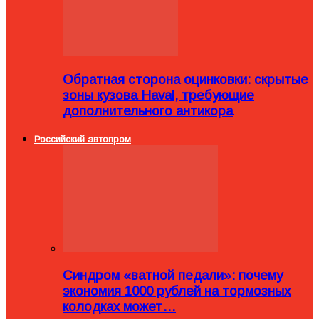
Обратная сторона оцинковки: скрытые
зоны кузова Haval, требующие
дополнительного антикора
Российский автопром
Синдром «ватной педали»: почему
экономия 1000 рублей на тормозных
колодках может…