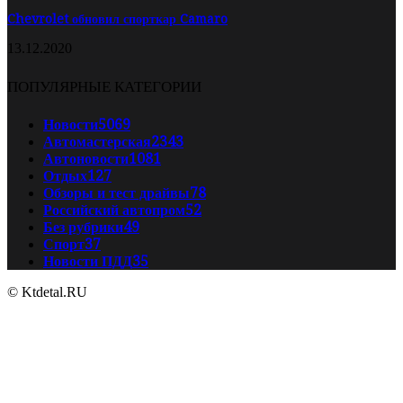
Chevrolet обновил спорткар Camaro
13.12.2020
ПОПУЛЯРНЫЕ КАТЕГОРИИ
Новости
5069
Автомастерская
2343
Автоновости
1081
Отдых
127
Обзоры и тест драйвы
78
Российский автопром
52
Без рубрики
49
Спорт
37
Новости ПДД
35
© Ktdetal.RU