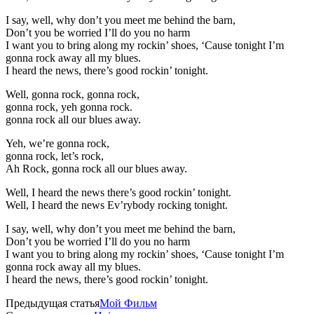
I say, well, why don’t you meet me behind the barn,
Don’t you be worried I’ll do you no harm
I want you to bring along my rockin’ shoes, ‘Cause tonight I’m
gonna rock away all my blues.
I heard the news, there’s good rockin’ tonight.
Well, gonna rock, gonna rock,
gonna rock, yeh gonna rock.
gonna rock all our blues away.
Yeh, we’re gonna rock,
gonna rock, let’s rock,
Ah Rock, gonna rock all our blues away.
Well, I heard the news there’s good rockin’ tonight.
Well, I heard the news Ev’rybody rocking tonight.
I say, well, why don’t you meet me behind the barn,
Don’t you be worried I’ll do you no harm
I want you to bring along my rockin’ shoes, ‘Cause tonight I’m
gonna rock away all my blues.
I heard the news, there’s good rockin’ tonight.
Предыдущая статья
Мой Фильм