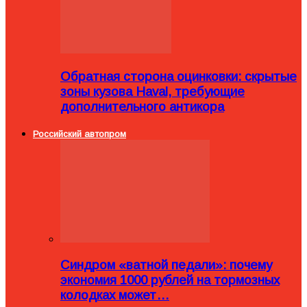
Обратная сторона оцинковки: скрытые
зоны кузова Haval, требующие
дополнительного антикора
Российский автопром
Синдром «ватной педали»: почему
экономия 1000 рублей на тормозных
колодках может…