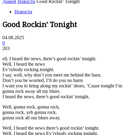
Домой
Новости
Good Rockin’ Tonight
Новости
Good Rockin’ Tonight
04.08.2025
0
203
ell, I heard the news, there’s good rockin’ tonight.
Well, I heard the news
Ev’rybody rocking tonight.
I say, well, why don’t you meet me behind the barn,
Don’t you be worried, I’ll do you no harm
I want you to bring along my rockin’ shoes, ‘Cause tonight I’m
gonna rock away all my blues.
I heard the news, there’s good rockin’ tonight.
Well, gonna rock, gonna rock,
gonna rock, yeh gonna rock.
gonna rock all our blues away.
Well, I heard the news there’s good rockin’ tonight.
Well, I heard the news Ev’rybody rocking tonight.