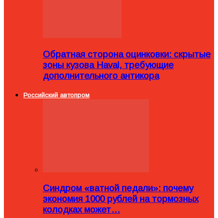
Обратная сторона оцинковки: скрытые
зоны кузова Haval, требующие
дополнительного антикора
Российский автопром
Синдром «ватной педали»: почему
экономия 1000 рублей на тормозных
колодках может…