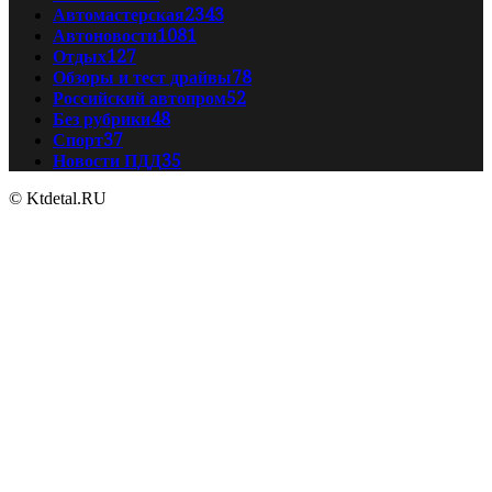
Автомастерская
2343
Автоновости
1081
Отдых
127
Обзоры и тест драйвы
78
Российский автопром
52
Без рубрики
48
Спорт
37
Новости ПДД
35
© Ktdetal.RU