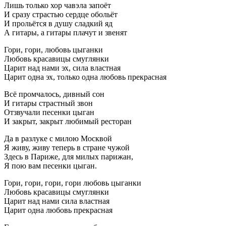
Лишь только хор чавэла запоёт
И сразу страстью сердце обольёт
И прольётся в душу сладкий яд
А гитары, а гитары плачут и звенят
Гори, гори, любовь цыганки
Любовь красавицы смуглянки
Царит над нами эх, сила властная
Царит одна эх, только одна любовь прекрасная
Всё промчалось, дивный сон
И гитары страстный звон
Отзвучали песенки цыган
И закрыт, закрыт любимый ресторан
Да в разлуке с милою Москвой
Я живу, живу теперь в стране чужой
Здесь в Париже, для милых парижан,
Я пою вам песенки цыган.
Гори, гори, гори, гори любовь цыганки
Любовь красавицы смуглянки
Царит над нами сила властная
Царит одна любовь прекрасная