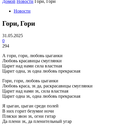
Домой
Новости
Гори, Гори
Новости
Гори, Гори
31.05.2025
0
294
А гори, гори, любовь цыганки
Любовь красавицы смуглянки
Царит над нами сила властная
Царит одна, эх одна любовь прекрасная
Гори, гори, любовь цыганки
Любовь краса, эх да, раскрасавицы смуглянки
Царит над нами эх, сила властная
Царит одна эх, одна любовь прекрасная
Я цыган, цыган среди полей
В них горит безумие ночи
Пляски звон эх, огни гитар
Да плени эх, да пленительный угар