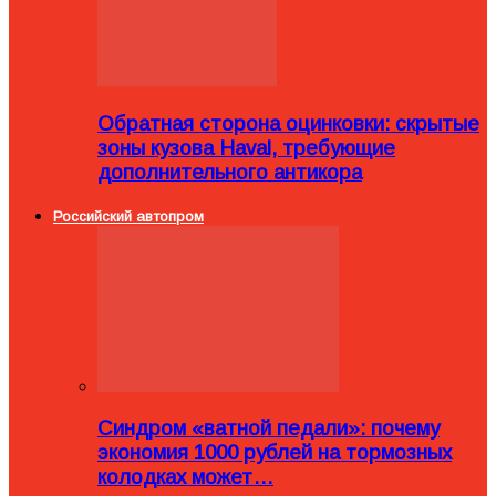
Обратная сторона оцинковки: скрытые
зоны кузова Haval, требующие
дополнительного антикора
Российский автопром
Синдром «ватной педали»: почему
экономия 1000 рублей на тормозных
колодках может…