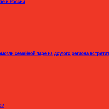
пе и России
омогли семейной паре из другого региона встрет
o?